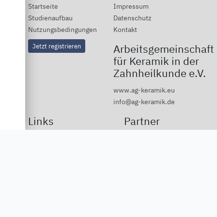
Startseite
Impressum
Studienaufbau
Datenschutz
Nutzungsbedingungen
Kontakt
Jetzt registrieren
Arbeitsgemeinschaft
für Keramik in der
Zahnheilkunde e.V.
www.ag-keramik.eu
info@ag-keramik.de
Links
Partner
Deutsche Ivoclar Vivadent
GmbH
Dentsply Sirona
Vita Zahnfabrik
3M
DGCZ
DGÄZ