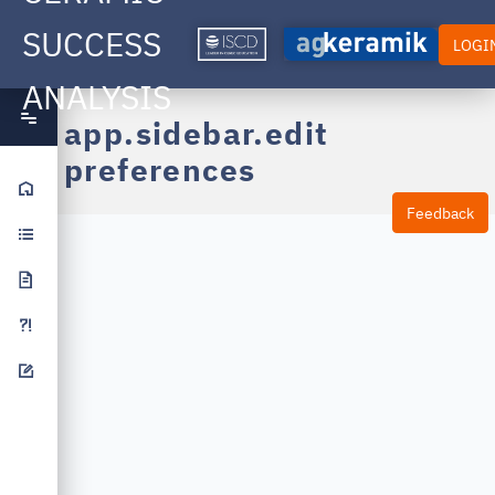
SUCCESS
LOGI
ANALYSIS
app.sidebar.edit
preferences
Startseite
Feedback
Studienaufbau
Publikationen
FAQ
Feedback