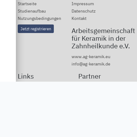
Startseite
Impressum
Studienaufbau
Datenschutz
Nutzungsbedingungen
Kontakt
Jetzt registrieren
Arbeitsgemeinschaft
für Keramik in der
Zahnheilkunde e.V.
www.ag-keramik.eu
info@ag-keramik.de
Links
Partner
Deutsche Ivoclar Vivadent
GmbH
Dentsply Sirona
Vita Zahnfabrik
3M
DGCZ
DGÄZ