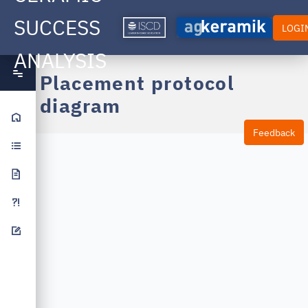
SUCCESS
LOGI
ANALYSIS
Placement protocol
diagram
Home
Feedback
Studydesign
Publications
FAQ
Feedback