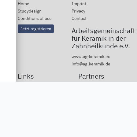
Home
Imprint
Studydesign
Privacy
Conditions of use
Contact
Jetzt registrieren
Arbeitsgemeinschaft
für Keramik in der
Zahnheilkunde e.V.
www.ag-keramik.eu
info@ag-keramik.de
Links
Partners
Deutsche Ivoclar Vivadent
GmbH
Dentsply Sirona
Vita Zahnfabrik
3M
DGCZ
DGÄZ