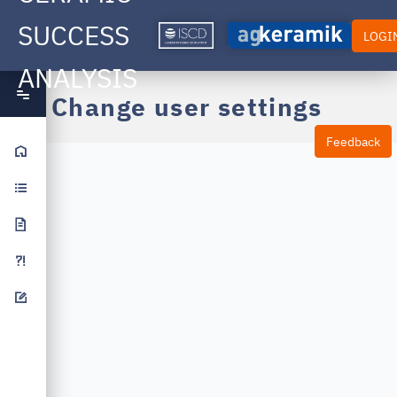
SUCCESS
LOGI
ANALYSIS
Change user settings
Feedback
Home
Studydesign
Publications
FAQ
Feedback