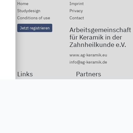
Home
Imprint
Studydesign
Privacy
Conditions of use
Contact
Jetzt registrieren
Arbeitsgemeinschaft
für Keramik in der
Zahnheilkunde e.V.
www.ag-keramik.eu
info@ag-keramik.de
Links
Partners
Deutsche Ivoclar Vivadent
GmbH
Dentsply Sirona
Vita Zahnfabrik
3M
DGCZ
DGÄZ