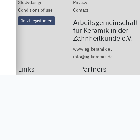
Studydesign
Privacy
Conditions of use
Contact
Jetzt registrieren
Arbeitsgemeinschaft
für Keramik in der
Zahnheilkunde e.V.
www.ag-keramik.eu
info@ag-keramik.de
Links
Partners
Deutsche Ivoclar Vivadent
GmbH
Dentsply Sirona
Vita Zahnfabrik
3M
DGCZ
DGÄZ
Kuraray Europe
Straumann