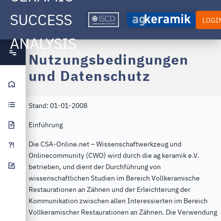
SUCCESS
LOGI
ANALYSIS
Nutzungsbedingungen
und Datenschutz
Home
Studydesign
Stand: 01-01-2008
Einführung
Publications
Die CSA-Online.net – Wissenschaftwerkzeug und
FAQ
Onlinecommunity (CWO) wird durch die ag keramik e.V.
Feedback
betrieben, und dient der Durchführung von
wissenschaftlichen Studien im Bereich Vollkeramische
Restaurationen an Zähnen und der Erleichterung der
Kommunikation zwischen allen Interessierten im Bereich
Vollkeramischer Restaurationen an Zähnen. Die Verwendung